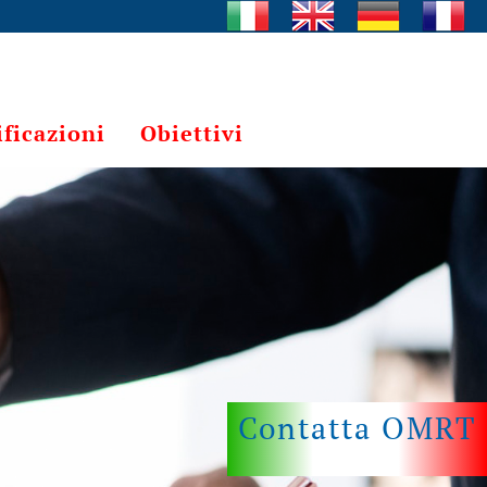
ificazioni
Obiettivi
Contatta OMRT