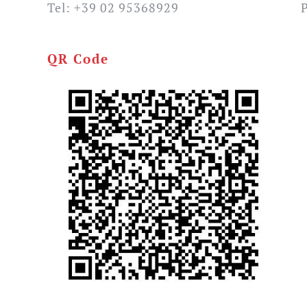
Tel: +39 02 95368929
QR Code