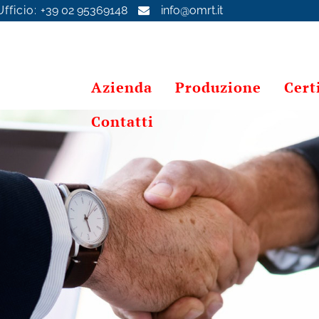
fficio:
+39 02 95369148
info@omrt.it
Azienda
Produzione
Cert
Contatti