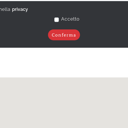
 nella
privacy
Accetto